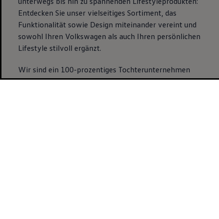
unterwegs bis hin zu spannenden Lifestyleprodukten:
Entdecken Sie unser vielseitiges Sortiment, das
Funktionalität sowie Design miteinander vereint und
sowohl Ihren
Volkswagen
als auch Ihren persönlichen
Lifestyle
stilvoll ergänzt.
Wir sind ein 100-prozentiges Tochterunternehmen
von
Volkswagen
und haben unseren Hauptsitz in
Dreieich bei Frankfurt am Main.