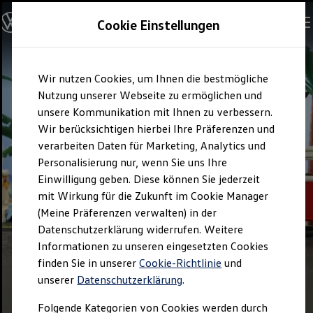
Volkswagen Zubehör GmbH
Cookie Einstellungen
Standorte
Karriere
Studentischer Mitarbeitender (m/w/d) im Produktma
Skip to
Skip
Kontakt
Wir nutzen Cookies, um Ihnen die bestmögliche
main
to
content
footer
Nutzung unserer Webseite zu ermöglichen und
unsere Kommunikation mit Ihnen zu verbessern.
Wir berücksichtigen hierbei Ihre Präferenzen und
verarbeiten Daten für Marketing, Analytics und
Personalisierung nur, wenn Sie uns Ihre
Einwilligung geben. Diese können Sie jederzeit
mit Wirkung für die Zukunft im Cookie Manager
(Meine Präferenzen verwalten) in der
Datenschutzerklärung widerrufen. Weitere
Informationen zu unseren eingesetzten Cookies
finden Sie in unserer
Cookie-Richtlinie
und
unserer
Datenschutzerklärung
.
Folgende Kategorien von Cookies werden durch