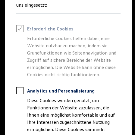
uns eingesetzt:
Volkswagen
Lizenzen
Erforderliche Cookies
Erforderliche Cookies helfen dabei, eine
Aufregende Lizenzprodukte warten auf Sie – z.
Website nutzbar zu machen, indem sie
B. von Playmobil®
Grundfunktionen wie Seitennavigation und
Mehr zu Playmobil® bei Volkswagen
Zugriff auf sichere Bereiche der Website
ermöglichen. Die Website kann ohne diese
Cookies nicht richtig funktionieren.
Analytics und Personalisierung
Diese Cookies werden genutzt, um
Funktionen der Website zuzulassen, die
Ihnen eine möglichst komfortable und auf
Ihre Interessen zugeschnittene Nutzung
ermöglichen. Diese Cookies sammeln