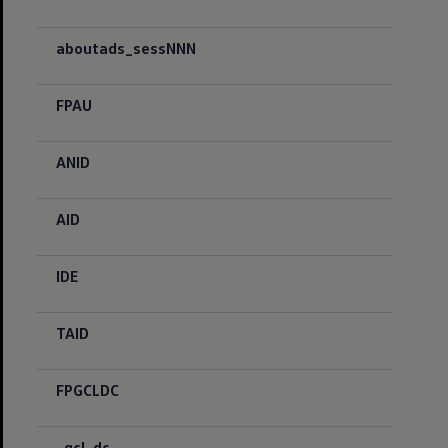
aboutads_sessNNN
FPAU
ANID
AID
IDE
TAID
FPGCLDC
_gcl_dc