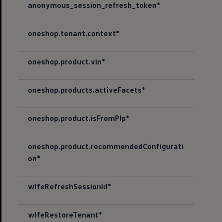
anonymous_session_refresh_token*
oneshop.tenant.context*
oneshop.product.vin*
oneshop.products.activeFacets*
oneshop.product.isFromPlp*
oneshop.product.recommendedConfigurati
on*
wlfeRefreshSessionId*
wlfeRestoreTenant*