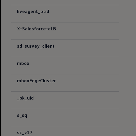
liveagent_ptid
X-Salesforce-eLB
sd_survey_client
mbox
mboxEdgeCluster
_pk_uid
s_sq
sc_v17