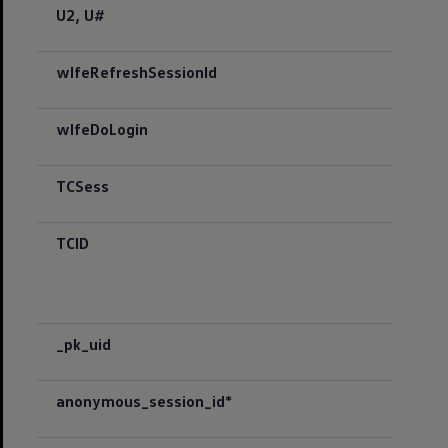
U2, U#
wlfeRefreshSessionId
wlfeDoLogin
TCSess
TCID
_pk_uid
anonymous_session_id*