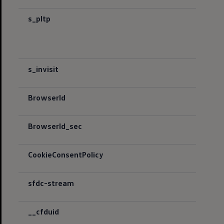
s_pltp
s_invisit
BrowserId
BrowserId_sec
CookieConsentPolicy
sfdc-stream
__cfduid