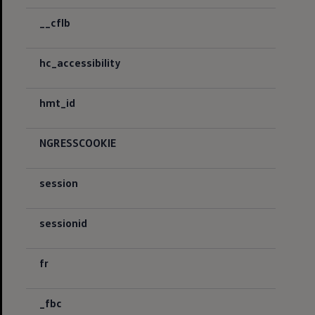
__cflb
hc_accessibility
hmt_id
NGRESSCOOKIE
session
sessionid
fr
_fbc