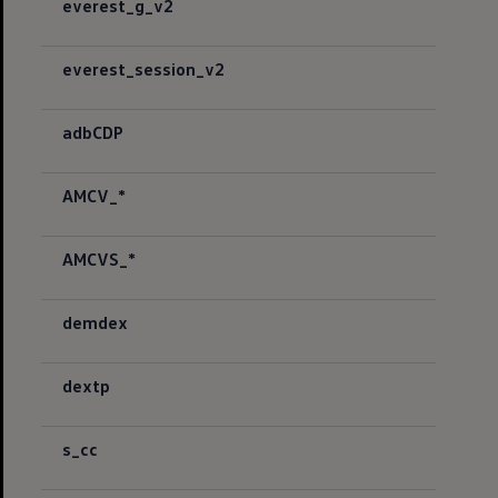
everest_g_v2
everest_session_v2
adbCDP
AMCV_*
AMCVS_*
demdex
dextp
s_cc