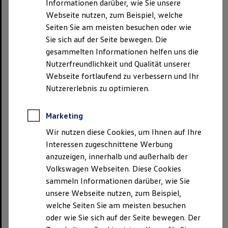
Informationen darüber, wie Sie unsere
f DSGVO). Das berechtigte Interesse liegt in
Webseite nutzen, zum Beispiel, welche
der Bereitstellung eines gewissen
Seiten Sie am meisten besuchen oder wie
Komforts bei Ihren Besuchen auf der
Sie sich auf der Seite bewegen. Die
gesammelten Informationen helfen uns die
Webseite. Sie können der
Nutzerfreundlichkeit und Qualität unserer
Datenverarbeitung jederzeit mit Wirkung
Webseite fortlaufend zu verbessern und Ihr
für die Zukunft widersprechen. Nähere
Nutzererlebnis zu optimieren.
Informationen dazu finden Sie in der
Datenschutzerklärung
.
Marketing
Um ein pseudonymisiertes Nutzungsprofil
Wir nutzen diese Cookies, um Ihnen auf Ihre
zu erstellen werden sog. Trackingcookies
Interessen zugeschnittene Werbung
verwendet. Trackingcookies werden nur
anzuzeigen, innerhalb und außerhalb der
gesetzt, wenn eine Einwilligung durch den
Volkswagen Webseiten. Diese Cookies
Webseitenbesucher dafür vorliegt (Art. 6
sammeln Informationen darüber, wie Sie
unsere Webseite nutzen, zum Beispiel,
Abs. 1 lit. a DSGVO). Die Einwilligung wird
welche Seiten Sie am meisten besuchen
über den sog. Cookie-Banner abgegeben,
oder wie Sie sich auf der Seite bewegen. Der
der aktiv angeklickt werden muss.