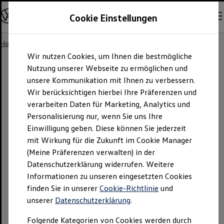
Volkswagen Zubehör GmbH
Cookie Einstellungen
Standorte
Karriere
Studentischer Mitarbeitender (m/w/d) im Produktma
Home
Footer
Cookie-Richtlinie
Skip to
Skip
Kontakt
Wir nutzen Cookies, um Ihnen die bestmögliche
main
to
content
footer
Nutzung unserer Webseite zu ermöglichen und
unsere Kommunikation mit Ihnen zu verbessern.
Cookie-Richtlinie
Wir berücksichtigen hierbei Ihre Präferenzen und
verarbeiten Daten für Marketing, Analytics und
Personalisierung nur, wenn Sie uns Ihre
Einwilligung geben. Diese können Sie jederzeit
mit Wirkung für die Zukunft im Cookie Manager
(Meine Präferenzen verwalten) in der
Datenschutzerklärung widerrufen. Weitere
Cookie-Richtlinie
der
Informationen zu unseren eingesetzten Cookies
Volkswagen
Zubehör
GmbH
finden Sie in unserer
Cookie-Richtlinie
und
unserer
Datenschutzerklärung
.
Die
Volkswagen
Zubehör
GmbH setzt auf ihren
Folgende Kategorien von Cookies werden durch