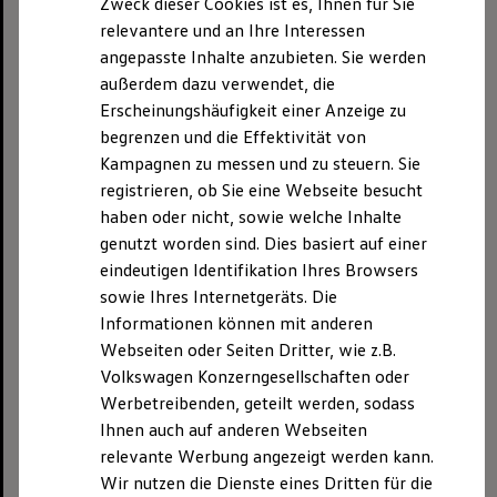
Zweck dieser Cookies ist es, Ihnen für Sie
relevantere und an Ihre Interessen
Weitere Informationen zu den eingesetzten
angepasste Inhalte anzubieten. Sie werden
Trackingtools und wie Sie Ihre Einwilligung
außerdem dazu verwendet, die
widerrufen können, finden Sie in der
Erscheinungshäufigkeit einer Anzeige zu
Datenschutzerklärung
.
begrenzen und die Effektivität von
Kampagnen zu messen und zu steuern. Sie
Innerhalb der beschriebenen Kategorien
registrieren, ob Sie eine Webseite besucht
werden verschiedene Cookie-Arten eingesetzt.
haben oder nicht, sowie welche Inhalte
genutzt worden sind. Dies basiert auf einer
Nachfolgend sind die gebräuchlichsten Arten
eindeutigen Identifikation Ihres Browsers
von Cookies zu Ihrem Verständnis erklärt:
sowie Ihres Internetgeräts. Die
Informationen können mit anderen
1. Sitzungs-Cookies
Webseiten oder Seiten Dritter, wie z.B.
Volkswagen Konzerngesellschaften oder
Während Sie auf einer Webseite aktiv sind, wird
Werbetreibenden, geteilt werden, sodass
temporär ein Sitzungs-Cookie im Speicher Ihres
Ihnen auch auf anderen Webseiten
Computers abgelegt, in dem eine
relevante Werbung angezeigt werden kann.
Sitzungskennung gespeichert wird, um z. B. bei
Wir nutzen die Dienste eines Dritten für die