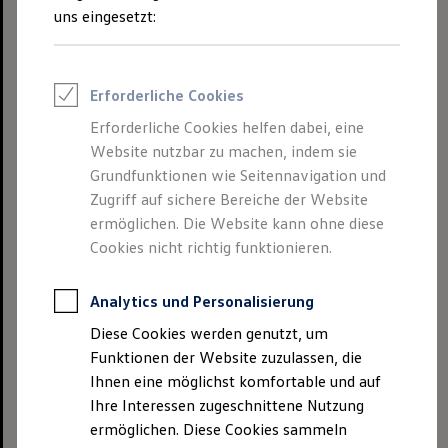
Webseiten verschiedene Cookies ein. Cookies
uns eingesetzt:
sind kleine Dateien mit
Konfigurationsinformationen, die auf Ihrem
Endgerät gespeichert werden. Cookies lassen
Erforderliche Cookies
sich grundsätzlich in drei Kategorien unterteilen.
Erforderliche Cookies helfen dabei, eine
Website nutzbar zu machen, indem sie
Für die Funktionalität der Webseite sind
Grundfunktionen wie Seitennavigation und
sog. Funktionscookies unerlässlich. Die
Zugriff auf sichere Bereiche der Website
Verarbeitung der Funktionscookies ist
ermöglichen. Die Website kann ohne diese
notwendig, um Ihnen einen Besuch der
Cookies nicht richtig funktionieren.
Webseite zu ermöglichen (vgl. Art. 6 Abs. 1
lit. f DSGVO).
Analytics und Personalisierung
Diese Cookies werden genutzt, um
Den Komfort eines Webseitenbesuchs
Funktionen der Website zuzulassen, die
erhöhen sog. Komfortcookies, die z. B. Ihre
Ihnen eine möglichst komfortable und auf
Spracheinstellungen speichern. Die
Ihre Interessen zugeschnittene Nutzung
Rechtsgrundlage für die Komfortcookies ist
ermöglichen. Diese Cookies sammeln
ein berechtigtes Interesse (Art. 6 Abs. 1 lit.