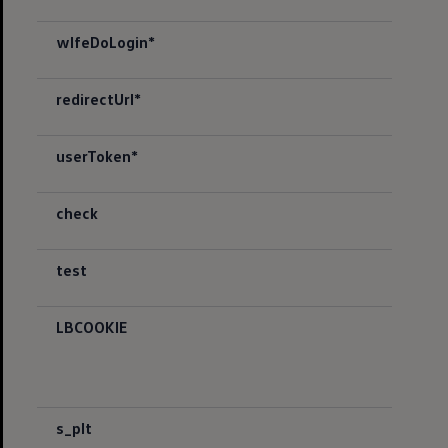
wlfeDoLogin*
redirectUrl*
userToken*
check
test
LBCOOKIE
s_plt