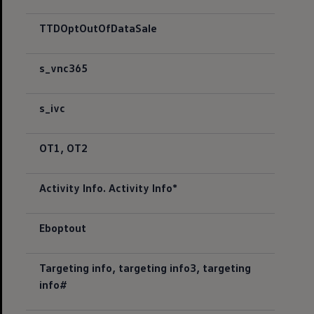
TTDOptOutOfDataSale
s_vnc365
s_ivc
OT1, OT2
Activity Info. Activity Info*
Eboptout
Targeting info, targeting info3, targeting
info#